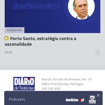
CRÓNICAS
Porto Santo, estratégia contra a
sazonalidade
02:00
1
Rua Dr. Fernão de Ornelas, 56 - 3º
9054-514 Funchal, Portugal
291 202 300
×
Podcasts
Instale a nossa App