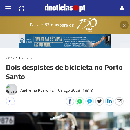
×
Faltam
63 dias
para os
PUB
CASOS DO DIA
Dois despistes de bicicleta no Porto
Santo
Andreína Ferreira
09 ago 2023
18:18
0