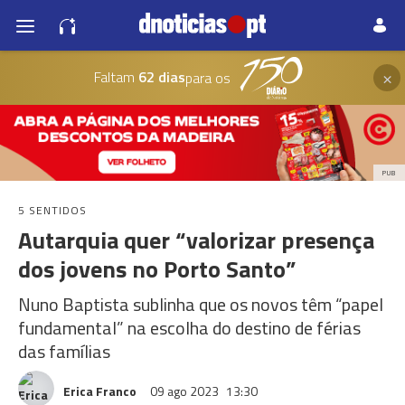
×
Faltam
62 dias
para os
PUB
5 SENTIDOS
Autarquia quer “valorizar presença
dos jovens no Porto Santo”
Nuno Baptista sublinha que os novos têm “papel
fundamental” na escolha do destino de férias
das famílias
Erica Franco
09 ago 2023
13:30