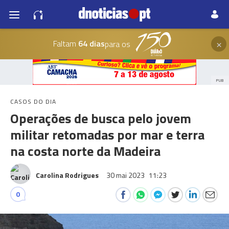
×
Faltam
64 dias
para os
PUB
CASOS DO DIA
Operações de busca pelo jovem
militar retomadas por mar e terra
na costa norte da Madeira
Carolina Rodrigues
30 mai 2023
11:23
0