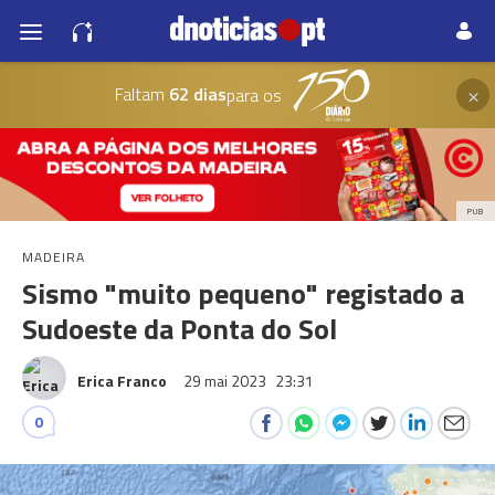
×
Faltam
62 dias
para os
PUB
MADEIRA
Sismo "muito pequeno" registado a
Sudoeste da Ponta do Sol
Erica Franco
29 mai 2023
23:31
0