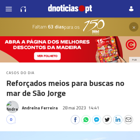
×
Faltam
63 dias
para os
PUB
CASOS DO DIA
Reforçados meios para buscas no
mar de São Jorge
Andreína Ferreira
28 mai 2023
14:41
0