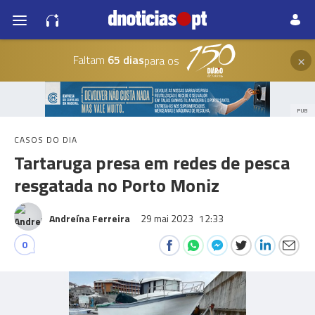
×
Faltam
65 dias
para os
PUB
CASOS DO DIA
Tartaruga presa em redes de pesca
resgatada no Porto Moniz
Andreína Ferreira
29 mai 2023
12:33
0