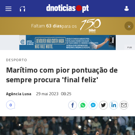
×
Faltam
63 dias
para os
PUB
DESPORTO
Marítimo com pior pontuação de
sempre procura 'final feliz'
Agência Lusa
29 mai 2023
08:25
0