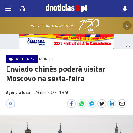
×
Faltam
62 dias
para os
PUB
A GUERRA
MUNDO
Enviado chinês poderá visitar
Moscovo na sexta-feira
Agência lusa
23 mai 2023
18:40
0