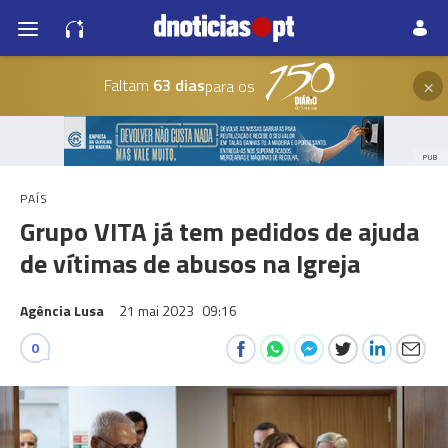
×
Faltam
63 dias
para os
PUB
PAÍS
Grupo VITA já tem pedidos de ajuda
de vítimas de abusos na Igreja
Agência Lusa
21 mai 2023
09:16
0