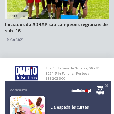
DESPORTO
Iniciados da ADRAP são campeões regionais de
sub-16
16 Mai 13:01
Rua Dr. Fernão de Ornelas, 56 - 3º
9054-514 Funchal, Portugal
291 202 300
×
Podcasts
Instale a nossa App
Da espada às curtas