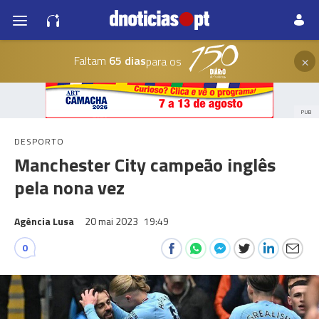
×
Faltam
65 dias
para os
PUB
DESPORTO
Manchester City campeão inglês
pela nona vez
Agência Lusa
20 mai 2023
19:49
0