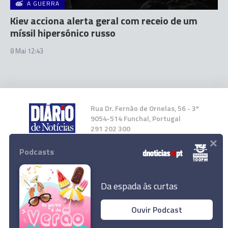
A GUERRA
Kiev acciona alerta geral com receio de um
míssil hipersónico russo
8 Mai 12:43
Rua Dr. Fernão de Ornelas, 56 - 3º
9054-514 Funchal, Portugal
291 202 300
×
Podcasts
Instale a nossa App
Da espada às curtas
Ouvir Podcast
© 2023 Empresa Diário de Notícias, Lda.