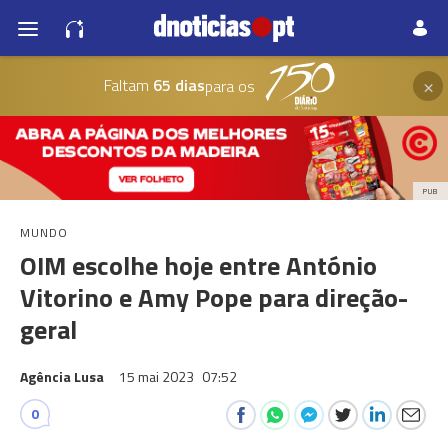
×
Faltam
65 dias
para os
PUB
MUNDO
OIM escolhe hoje entre António
Vitorino e Amy Pope para direção-
geral
Agência Lusa
15 mai 2023
07:52
0