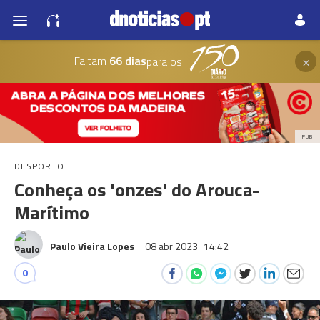
×
Faltam
66 dias
para os
PUB
DESPORTO
Conheça os 'onzes' do Arouca-
Marítimo
Paulo Vieira Lopes
08 abr 2023
14:42
0