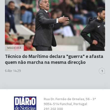
MADEIRA
Técnico do Marítimo declara "guerra" e afasta
quem não marcha na mesma direcção
6 Abr 14:29
1
Rua Dr. Fernão de Ornelas, 56 - 3º
9054-514 Funchal, Portugal
291 202 300