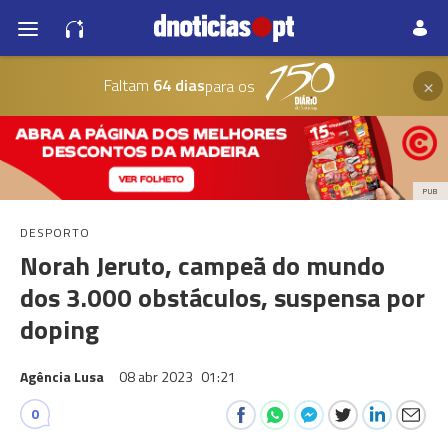
×
Faltam
64 dias
para os
PUB
DESPORTO
Norah Jeruto, campeã do mundo
dos 3.000 obstáculos, suspensa por
doping
Agência Lusa
08 abr 2023
01:21
0