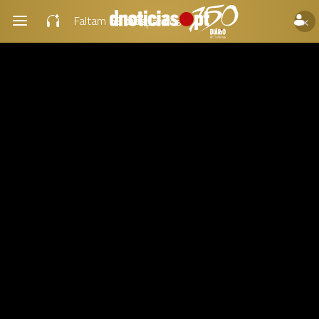
×
Faltam
63 dias
para os