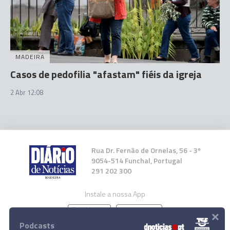
MADEIRA
Casos de pedofilia "afastam" fiéis da igreja
2 Abr 12:08
Rua Dr. Fernão de Ornelas, 56 - 3º
9054-514 Funchal, Portugal
291 202 300
Instale a nossa App
×
Podcasts