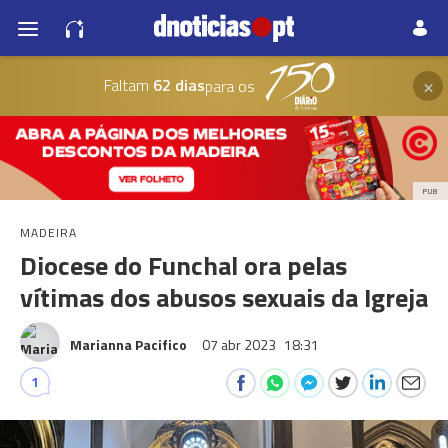
×
Faltam
62 dias
para os
PUB
MADEIRA
Diocese do Funchal ora pelas
vítimas dos abusos sexuais da Igreja
Marianna Pacifico
07 abr 2023
18:31
1