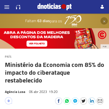
×
Faltam
63 dias
para os
PUB
PAÍS
Ministério da Economia com 85% do
impacto do ciberataque
restabelecido
Agência Lusa
06 abr 2023
19:20
0