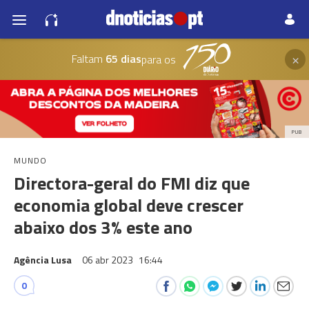
×
Faltam
65 dias
para os
PUB
MUNDO
Directora-geral do FMI diz que
economia global deve crescer
abaixo dos 3% este ano
Agência Lusa
06 abr 2023
16:44
0