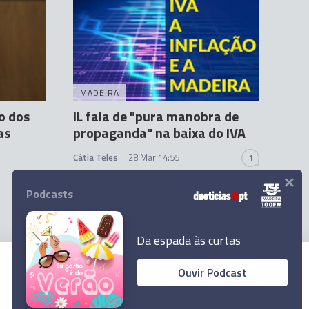
MADEIRA
o dos
IL fala de "pura manobra de
as
propaganda" na baixa do IVA
Cátia Teles
28 Mar 14:55
1
×
Podcasts
Da espada às curtas
Ouvir Podcast
© 2023 Empresa Diário de Notícias, Lda.
Todos os direitos reservados.