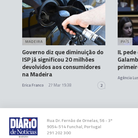
MADEIRA
PAÍS
Governo diz que diminuição do
IL pede
ISP já significou 20 milhões
Galamba
devolvidos aos consumidores
primeir
na Madeira
Agência Lu
Erica Franco
27 Mar 19:38
2
Rua Dr. Fernão de Ornelas, 56 - 3º
9054-514 Funchal, Portugal
291 202 300