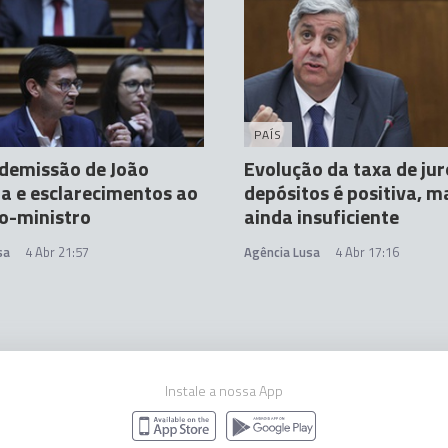
PAÍS
 demissão de João
Evolução da taxa de jur
 e esclarecimentos ao
depósitos é positiva, m
o-ministro
ainda insuficiente
sa
4 Abr 21:57
Agência Lusa
4 Abr 17:16
Instale a nossa App