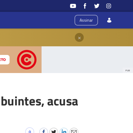
Assinar
×
PUB
ibuintes, acusa
0