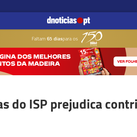
Faltam
65 dias
para os
as do ISP prejudica contr