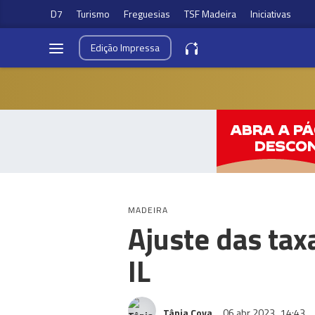
D7
Turismo
Freguesias
TSF Madeira
Iniciativas
Edição
Impressa
MADEIRA
Ajuste das tax
IL
Tânia Cova
06 abr 2023
14:43