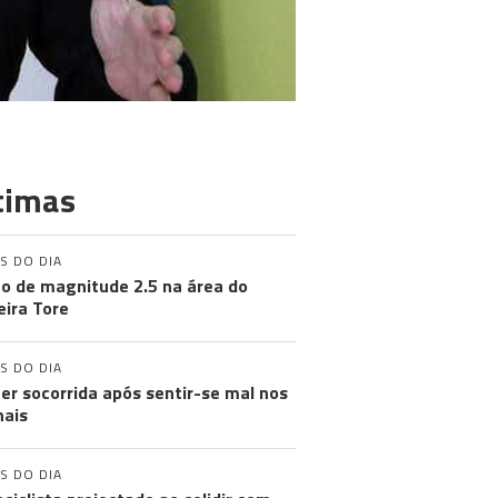
timas
S DO DIA
o de magnitude 2.5 na área do
ira Tore
S DO DIA
er socorrida após sentir-se mal nos
nais
S DO DIA