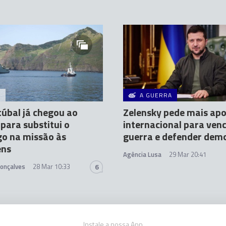
A
A GUERRA
úbal já chegou ao
Zelensky pede mais apo
 para substitui o
internacional para ven
o na missão às
guerra e defender dem
ens
Agência Lusa
29 Mar 20:41
Gonçalves
28 Mar 10:33
6
Instale a nossa App