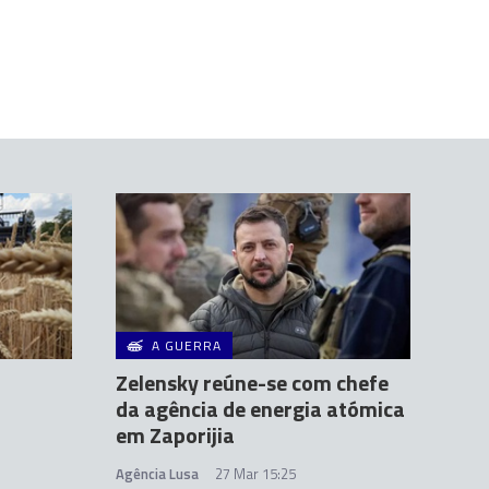
A GUERRA
Zelensky reúne-se com chefe
da agência de energia atómica
em Zaporijia
Agência Lusa
27 Mar 15:25