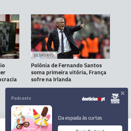
DESPORTO
io
Polónia de Fernando Santos
cer
soma primeira vitória, França
ocracia
sofre na Irlanda
×
Agência Lusa
27 Mar 23:25
Podcasts
Da espada às curtas