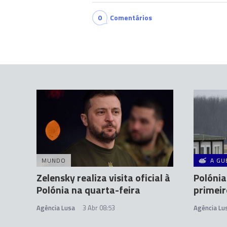
0
Comentários
MUNDO
A GU
Zelensky realiza visita oficial à
Polónia
Polónia na quarta-feira
primeir
Agência Lusa
3 Abr 08:53
Agência Lu