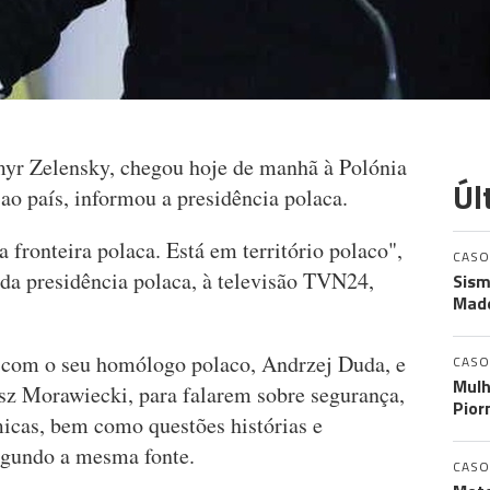
myr Zelensky, chegou hoje de manhã à Polónia
Úl
l ao país, informou a presidência polaca.
 fronteira polaca. Está em território polaco",
CASO
 da presidência polaca, à televisão TVN24,
Sism
Made
s com o seu homólogo polaco, Andrzej Duda, e
CASO
Mulh
sz Morawiecki, para falarem sobre segurança,
Pior
micas, bem como questões histórias e
segundo a mesma fonte.
CASO