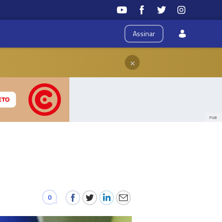
Assinar
×
PUB
0