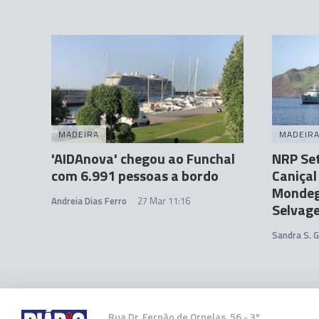
MADEIRA
MADEIR
'AIDAnova' chegou ao Funchal
NRP Set
com 6.991 pessoas a bordo
Caniçal
Mondeg
Andreia Dias Ferro
27 Mar 11:16
Selvag
Sandra S. 
Rua Dr. Fernão de Ornelas, 56 - 3º