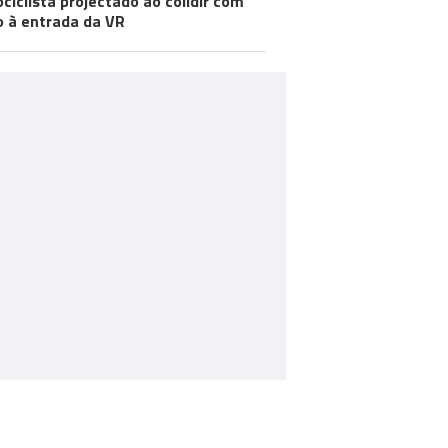
ciclista projectado ao colidir com
o à entrada da VR