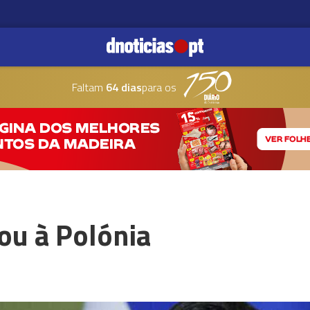
Faltam
64 dias
para os
ou à Polónia