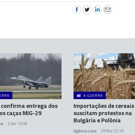
ERRA
A GUERRA
 confirma entrega dos
Importações de cereais
os caças MiG-29
suscitam protestos na
Bulgária e Polónia
sa
3 Abr 13:58
Agência Lusa
29 Mar 22:18