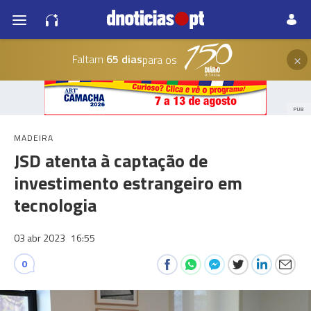
×
Faltam
65 dias
para os
PUB
MADEIRA
JSD atenta à captação de
investimento estrangeiro em
tecnologia
03 abr 2023
16:55
0