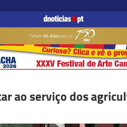
Faltam
64 dias
para os
ar ao serviço dos agricu