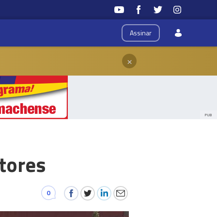
Assinar
×
PUB
ltores
0