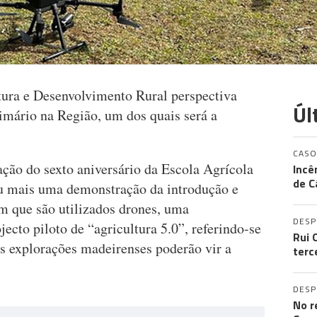
ltura e Desenvolvimento Rural perspectiva
Úl
rimário na Região, um dos quais será a
CASO
ão do sexto aniversário da Escola Agrícola
Incê
de C
iu mais uma demonstração da introdução e
em que são utilizados drones, uma
DES
ecto piloto de “agricultura 5.0”, referindo-se
Rui 
as explorações madeirenses poderão vir a
terc
DES
No r