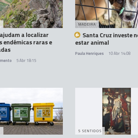
A
MADEIRA
ajudam a localizar
Santa Cruz investe 
s endémicas raras e
estar animal
adas
Paula Henriques
10 Abr 14:08
amento
5 Abr 18:15
A
5 SENTIDOS