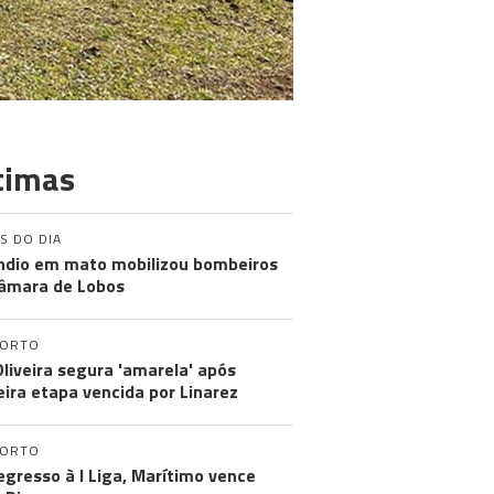
timas
S DO DIA
ndio em mato mobilizou bombeiros
âmara de Lobos
PORTO
Oliveira segura 'amarela' após
eira etapa vencida por Linarez
PORTO
egresso à I Liga, Marítimo vence