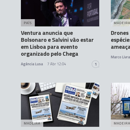
PAÍS
MADEIR
Ventura anuncia que
Drones 
Bolsonaro e Salvini vão estar
espécie
em Lisboa para evento
ameaç
organizado pelo Chega
Marco Livr
Agência Lusa
7 Abr 12:04
1
MADEIRA
MADEIR