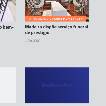
PATROCINADO
GRANDE HOMENAGEM
Madeira dispõe serviço funeral
no bem-
de prestígio
7 Abr 09:00