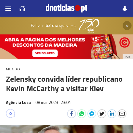
×
Faltam
63 dias
para os
PUB
MUNDO
Zelensky convida líder republicano
Kevin McCarthy a visitar Kiev
Agência Lusa
08 mar 2023
23:04
0