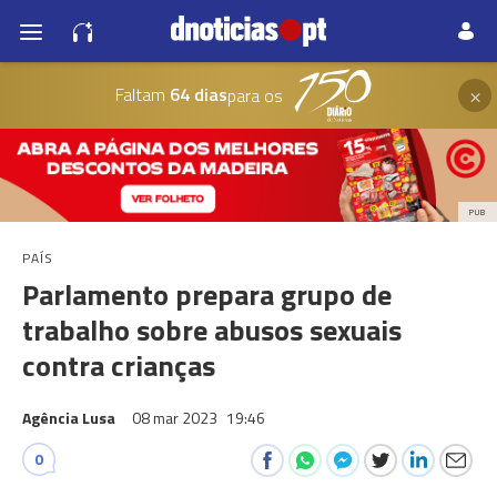
×
Faltam
64 dias
para os
PUB
PAÍS
Parlamento prepara grupo de
trabalho sobre abusos sexuais
contra crianças
Agência Lusa
08 mar 2023
19:46
0