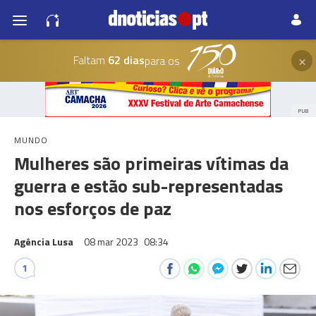
×
Faltam
62 dias
para os
PUB
MUNDO
Mulheres são primeiras vítimas da
guerra e estão sub-representadas
nos esforços de paz
Agência Lusa
08 mar 2023
08:34
1