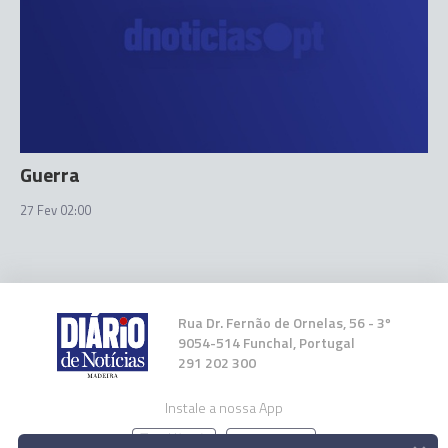
Guerra
27 Fev 02:00
Rua Dr. Fernão de Ornelas, 56 - 3º
9054-514 Funchal, Portugal
291 202 300
Instale a nossa App