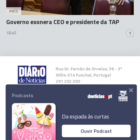
PAÍS
Governo exonera CEO e presidente da TAP
18:40
1
Rua Dr. Fernão de Ornelas, 56 - 3º
9054-514 Funchal, Portugal
291 202 300
×
Podcasts
Instale a nossa App
Da espada às curtas
Ouvir Podcast
Chega defende que Alexandra Reis deve
© 2023 Empresa Diário de Notícias, Lda.