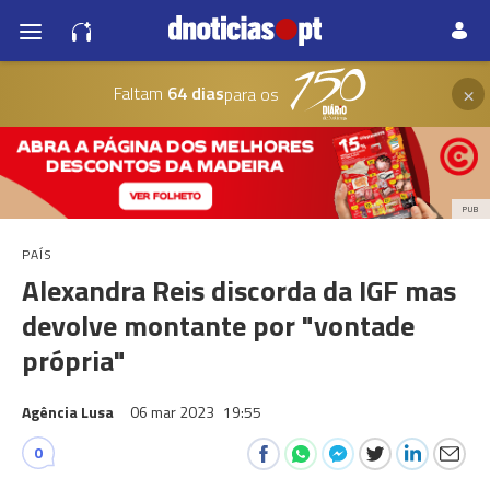
×
Faltam
64 dias
para os
PUB
PAÍS
Alexandra Reis discorda da IGF mas
devolve montante por "vontade
própria"
Agência Lusa
06 mar 2023
19:55
0