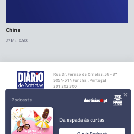
China
27 Mar 02:00
Rua Dr. Fernão de Ornelas, 56 - 3º
9054-514 Funchal, Portugal
291 202 300
×
Podcasts
Instale a nossa App
Da espada às curtas
Ouvir Podcast