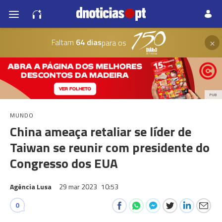
×
Faltam
64 dias
para os
PUB
MUNDO
China ameaça retaliar se líder de
Taiwan se reunir com presidente do
Congresso dos EUA
Agência Lusa
29 mar 2023
10:53
0