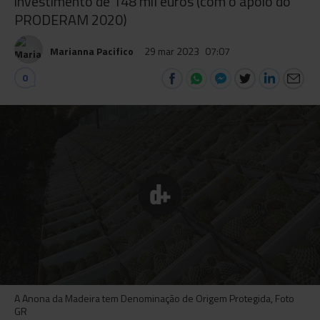
investimento de 148 mil euros (com o apoio do
PRODERAM 2020)
Marianna Pacifico
29 mar 2023
07:07
0
A Anona da Madeira tem Denominação de Origem Protegida, Foto
GR