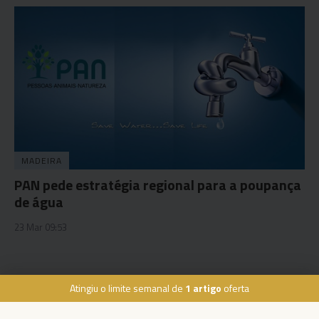
MADEIRA
PAN pede estratégia regional para a poupança
de água
23 Mar 09:53
Atingiu o limite semanal de
1 artigo
oferta
Rua Dr. Fernão de Ornelas, 56 - 3º