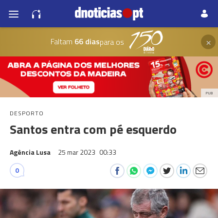
×
Faltam
66 dias
para os
PUB
DESPORTO
Santos entra com pé esquerdo
Agência Lusa
25 mar 2023
00:33
0