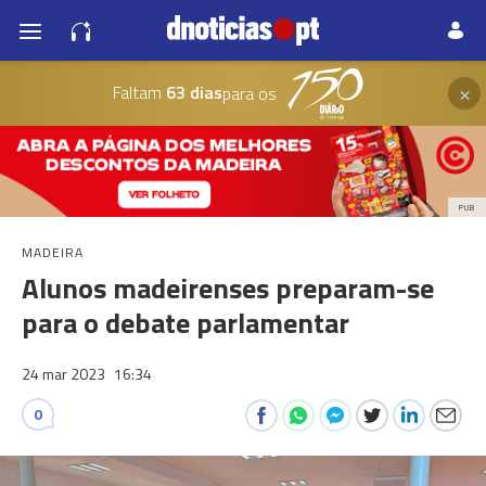
×
Faltam
63 dias
para os
PUB
MADEIRA
Alunos madeirenses preparam-se
para o debate parlamentar
24 mar 2023
16:34
0