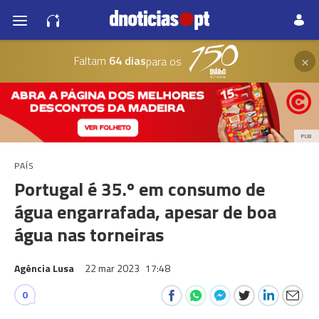
×
Faltam
64 dias
para os
PUB
PAÍS
Portugal é 35.º em consumo de
água engarrafada, apesar de boa
água nas torneiras
Agência Lusa
22 mar 2023
17:48
0