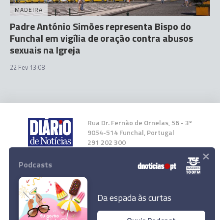
MADEIRA
Padre António Simões representa Bispo do
Funchal em vigília de oração contra abusos
sexuais na Igreja
22 Fev 13:08
Rua Dr. Fernão de Ornelas, 56 - 3º
9054-514 Funchal, Portugal
291 202 300
×
Podcasts
Instale a nossa App
Da espada às curtas