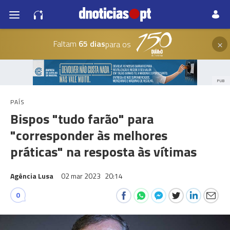
×
Faltam
65 dias
para os
PUB
PAÍS
Bispos "tudo farão" para
"corresponder às melhores
práticas" na resposta às vítimas
Agência Lusa
02 mar 2023
20:14
0