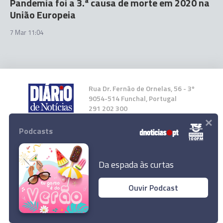
Pandemia foi a 3.ª causa de morte em 2020 na
União Europeia
7 Mar 11:04
Rua Dr. Fernão de Ornelas, 56 - 3º
9054-514 Funchal, Portugal
291 202 300
×
Podcasts
Instale a nossa App
Da espada às curtas
Tempo de serviço e progressão na carreira
Ouvir Podcast
docente em cima da mesa nas próximas
© 2023 Empresa Diário de Notícias, Lda.
reuniões
Todos os direitos reservados.
Ler Artigo