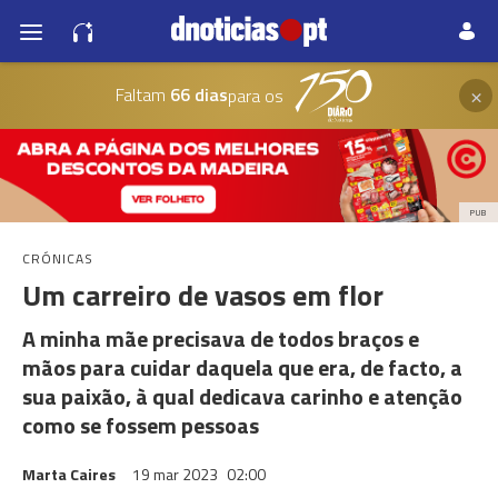
×
Faltam
66 dias
para os
PUB
CRÓNICAS
Um carreiro de vasos em flor
A minha mãe precisava de todos braços e
mãos para cuidar daquela que era, de facto, a
sua paixão, à qual dedicava carinho e atenção
como se fossem pessoas
Marta Caires
19 mar 2023
02:00