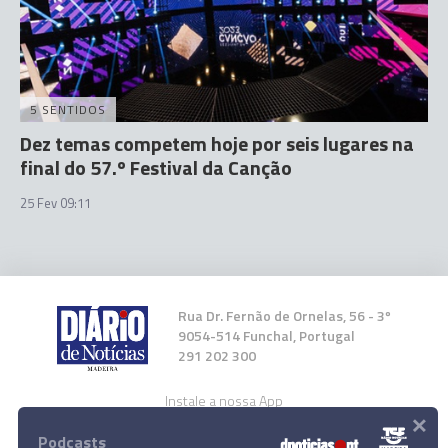
5 SENTIDOS
Dez temas competem hoje por seis lugares na
final do 57.º Festival da Canção
25 Fev 09:11
Rua Dr. Fernão de Ornelas, 56 - 3º
9054-514 Funchal, Portugal
291 202 300
Instale a nossa App
×
Podcasts