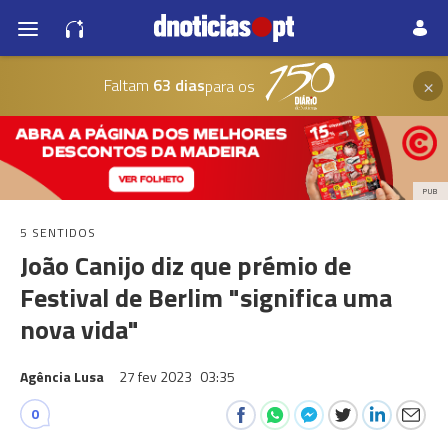
×
Faltam
63 dias
para os
PUB
5 SENTIDOS
João Canijo diz que prémio de
Festival de Berlim "significa uma
nova vida"
Agência Lusa
27 fev 2023
03:35
0