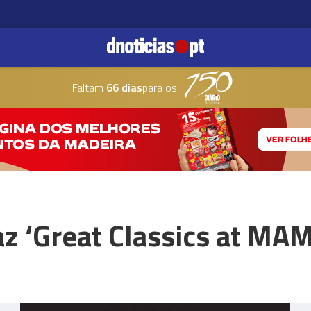
Faltam
66 dias
para os
az ‘Great Classics at MA