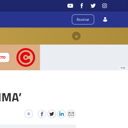
Assinar
×
PUB
MMA’
0