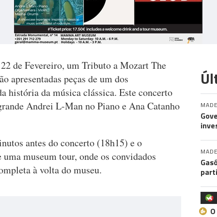
2 de Fevereiro, um Tributo a Mozart The
Úl
rão apresentadas peças de um dos
 história da música clássica. Este concerto
 grande Andrei L-Man no Piano e Ana Catanho
MADE
Gove
inve
nutos antes do concerto (18h15) e o
MADE
e uma museum tour, onde os convidados
Gasó
completa à volta do museu.
part
O