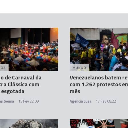
DOS
MUNDO
o de Carnaval da
Venezuelanos batem re
ra Clássica com
com 1.262 protestos e
o esgotada
mês
tas Sousa
19 Fev 22:09
Agência Lusa
17 Fev 08:22