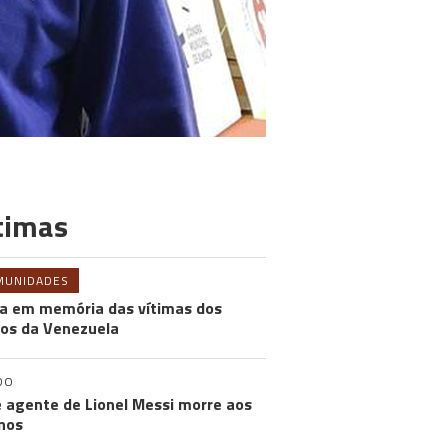
timas
MUNIDADES
a em memória das vítimas dos
os da Venezuela
DO
e agente de Lionel Messi morre aos
nos