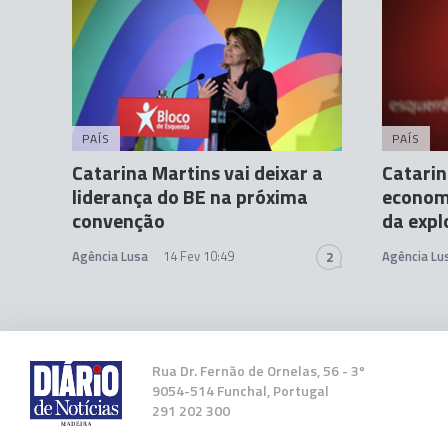
PAÍS
PAÍS
Catarina Martins vai deixar a
Catarin
liderança do BE na próxima
economi
convenção
da expl
Agência Lusa
14 Fev 10:49
Agência Lu
2
Rua Dr. Fernão de Ornelas, 56 - 3º
9054-514 Funchal, Portugal
291 202 300