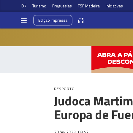
D7
Turismo
Freguesias
TSF Madeira
Iniciativas
Edição
Impressa
DESPORTO
Judoca Martim
Europa de Fue
20 fev 2023
09:42