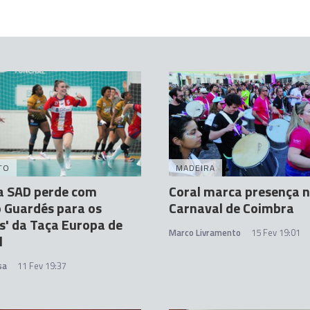
TO
MADEIRA
a SAD perde com
Coral marca presença 
o Guardés para os
Carnaval de Coimbra
s' da Taça Europa de
Marco Livramento
15 Fev 19:01
l
sa
11 Fev 19:37