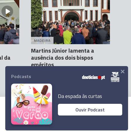
MADEIRA
Martins Júnior lamenta a
l da
ausência dos dois bispos
eméritos
×
Orlando Drumond
12 Fev 11:50
1
Podcasts
Da espada às curtas
Ouvir Podcast
© 2023 Empresa Diário de Notícias, Lda.
Todos os direitos reservados.