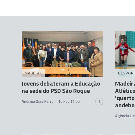
MADEIRA
DESPOR
Jovens debateram a Educação
Madeir
na sede do PSD São Roque
Atlétic
'quarto
Andreia Dias Ferro
16 Fev 11:06
1
andebo
Agência Lu