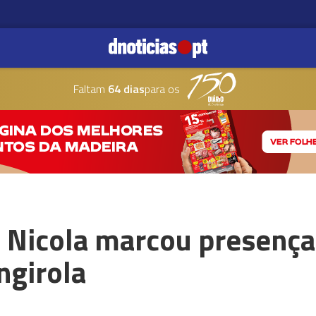
Faltam
64 dias
para os
 Nicola marcou presença
ngirola