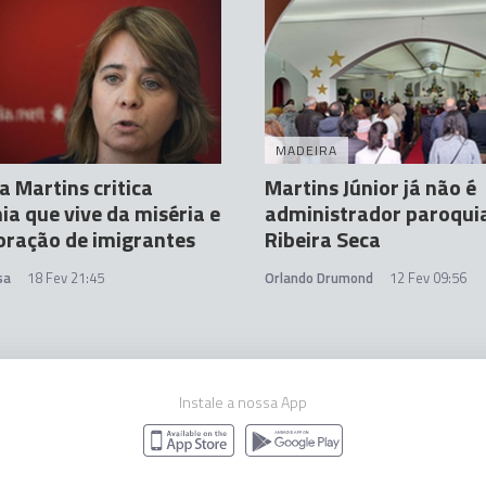
MADEIRA
a Martins critica
Martins Júnior já não é
a que vive da miséria e
administrador paroquia
oração de imigrantes
Ribeira Seca
sa
18 Fev 21:45
Orlando Drumond
12 Fev 09:56
Instale a nossa App