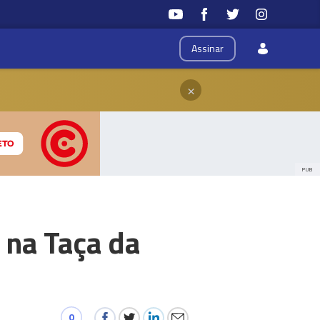
Assinar
×
PUB
 na Taça da
0