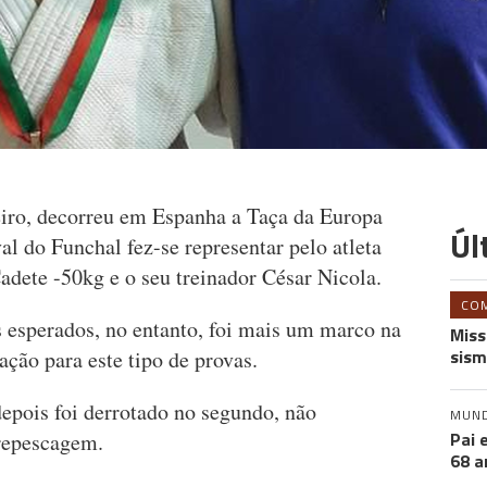
eiro, decorreu em Espanha a Taça da Europa
Úl
l do Funchal fez-se representar pelo atleta
adete -50kg e o seu treinador César Nicola.
CO
 esperados, no entanto, foi mais um marco na
Miss
sism
ação para este tipo de provas.
pois foi derrotado no segundo, não
MUN
Pai 
 repescagem.
68 a