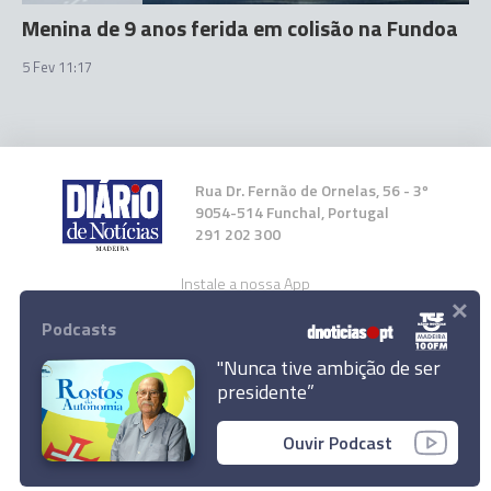
Menina de 9 anos ferida em colisão na Fundoa
5 Fev 11:17
Rua Dr. Fernão de Ornelas, 56 - 3º
9054-514 Funchal, Portugal
291 202 300
Instale a nossa App
×
Podcasts
"Nunca tive ambição de ser
presidente”
© 2023 Empresa Diário de Notícias, Lda.
Colisão provoca um ferido no Funchal
Ouvir Podcast
Todos os direitos reservados.
Ler Artigo