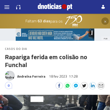
×
Faltam
63 dias
para os
PUB
CASOS DO DIA
Rapariga ferida em colisão no
Funchal
Andreína Ferreira
18 fev 2023
17:28
0