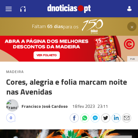
×
Faltam
65 dias
para os
PUB
MADEIRA
Cores, alegria e folia marcam noite
nas Avenidas
Francisco José Cardoso
18 fev 2023
23:11
0