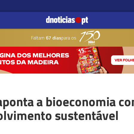
Faltam
67 dias
para os
 aponta a bioeconomia c
olvimento sustentável