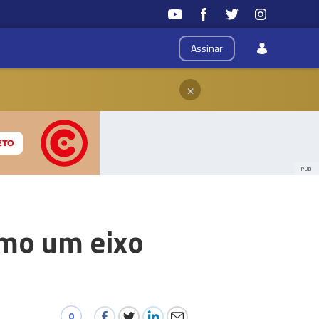
Assinar
×
PUB
omo um eixo
0