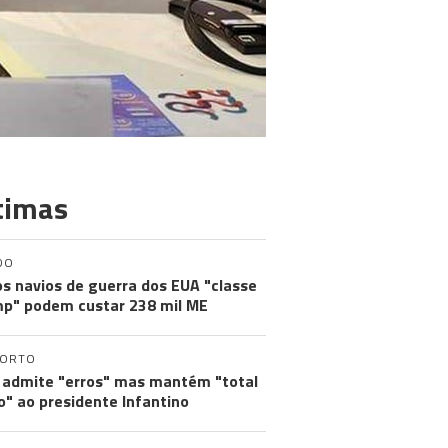
timas
DO
s navios de guerra dos EUA "classe
p" podem custar 238 mil ME
PORTO
 admite "erros" mas mantém "total
o" ao presidente Infantino