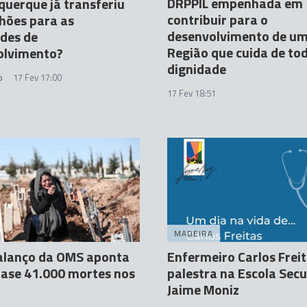
DRPPIL empenhada em
querque já transferiu
contribuir para o
hões para as
desenvolvimento de u
des de
Região que cuida de to
olvimento?
dignidade
o
17 Fev 17:00
17 Fev 18:51
MADEIRA
alanço da OMS aponta
Enfermeiro Carlos Frei
ase 41.000 mortes nos
palestra na Escola Sec
Jaime Moniz