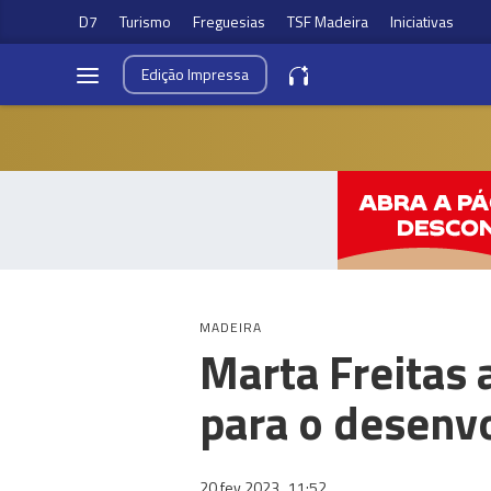
D7
Turismo
Freguesias
TSF Madeira
Iniciativas
Edição
Impressa
MADEIRA
Marta Freitas
para o desenv
20 fev 2023
11:52