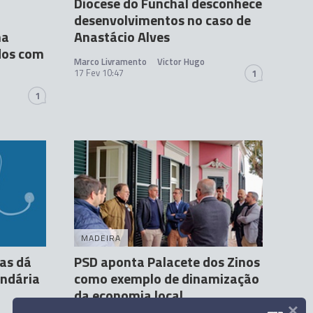
Diocese do Funchal desconhece
desenvolvimentos no caso de
ma
Anastácio Alves
dos com
Marco Livramento
Victor Hugo
17 Fev 10:47
1
1
MADEIRA
tas dá
PSD aponta Palacete dos Zinos
undária
como exemplo de dinamização
da economia local
×