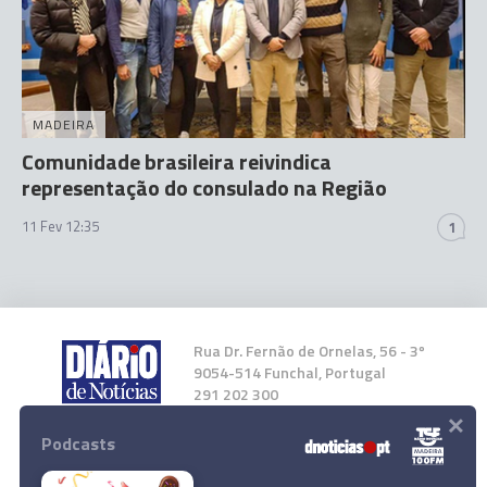
MADEIRA
Comunidade brasileira reivindica
representação do consulado na Região
11 Fev 12:35
1
Rua Dr. Fernão de Ornelas, 56 - 3º
9054-514 Funchal, Portugal
291 202 300
×
Podcasts
Instale a nossa App