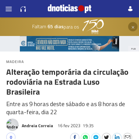
×
Faltam
65 dias
para os
PUB
MADEIRA
Alteração temporária da circulação
rodoviária na Estrada Luso
Brasileira
Entre as 9 horas deste sábado e as 8 horas de
quarta-feira, dia 22
Andreia Correia
16 fev 2023
19:35
0