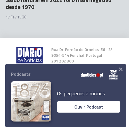
desde 1970
17 Fev 15:36
Rua Dr. Fernão de Ornelas, 56 - 3º
9054-514 Funchal, Portugal
291 202 300
×
Podcasts
Instale a nossa App
Os pequenos anúncios
Ouvir Podcast
© 2023 Empresa Diário de Notícias, Lda.
Todos os direitos reservados.