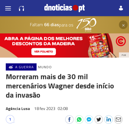
×
Faltam
66 dias
para os
PUB
A GUERRA
MUNDO
Morreram mais de 30 mil
mercenários Wagner desde início
da invasão
Agência Lusa
18 fev 2023
02:08
1