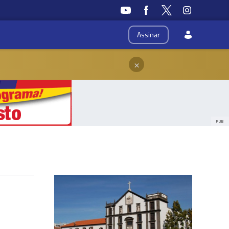
Assinar
×
PUB