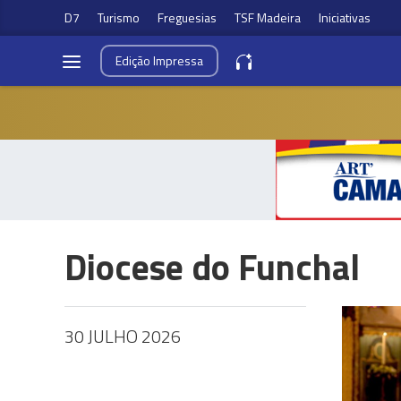
D7
Turismo
Freguesias
TSF Madeira
Iniciativas
Edição
Impressa
Diocese do Funchal
30 JULHO 2026