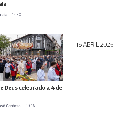
ela
reia
12:30
15 ABRIL 2026
A
e Deus celebrado a 4 de
José Cardoso
09:16