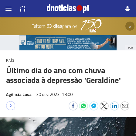
×
Faltam
63 dias
para os
PUB
PAÍS
Último dia do ano com chuva
associada à depressão 'Geraldine'
Agência Lusa
30 dez 2023
18:00
2