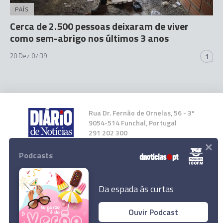
PAÍS
Cerca de 2.500 pessoas deixaram de viver
como sem-abrigo nos últimos 3 anos
20 Dez 07:39
1
Rua Dr. Fernão de Ornelas, 56 - 3º
9054-514 Funchal, Portugal
291 202 300
×
Podcasts
Instale a nossa App
Da espada às curtas
Ouvir Podcast
Céu nublado e chuva no penúltimo dia do ano
© 2023 Empresa Diário de Notícias, Lda.