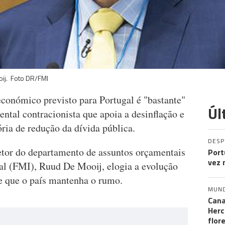
oij. Foto DR/FMI
conómico previsto para Portugal é "bastante"
Úl
ental contracionista que apoia a desinflação e
ria de redução da dívida pública.
DES
retor do departamento de assuntos orçamentais
Port
vez 
al (FMI), Ruud De Mooij, elogia a evolução
e que o país mantenha o rumo.
MUN
Cana
Herc
flor