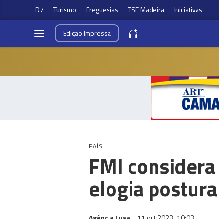
D7
Turismo
Freguesias
TSF Madeira
Iniciativas
Edição
Impressa
PAÍS
FMI considera
elogia postur
Agência Lusa
11 out 2023
10:03