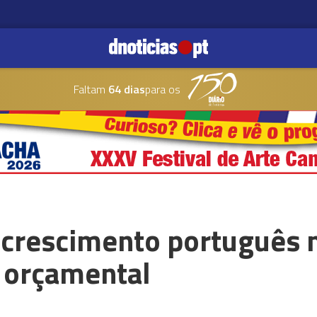
Faltam
64 dias
para os
 crescimento português
a orçamental