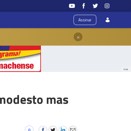
Assinar
×
PUB
 modesto mas
0