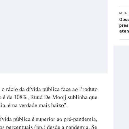
MUN
Obse
pres
aten
o rácio da dívida pública face ao Produto
no é de 108%, Ruud De Mooij sublinha que
a, é na verdade mais baixo".
ívida pública é superior ao pré-pandemia,
os percentuais (pp.) desde a pandemia. Se