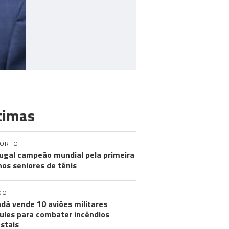
timas
PORTO
ugal campeão mundial pela primeira
nos seniores de ténis
DO
dá vende 10 aviões militares
ules para combater incêndios
estais