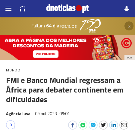
×
Faltam
64 dias
para os
PUB
MUNDO
FMI e Banco Mundial regressam a
África para debater continente em
dificuldades
Agência lusa
09 out 2023
05:01
0