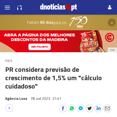
×
Faltam
66 dias
para os
PUB
PAÍS
PR considera previsão de
crescimento de 1,5% um "cálculo
cuidadoso"
Agência Lusa
06 out 2023
21:41
1