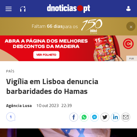
×
Faltam
66 dias
para os
PUB
PAÍS
Vigília em Lisboa denuncia
barbaridades do Hamas
Agência Lusa
10 out 2023
22:39
1