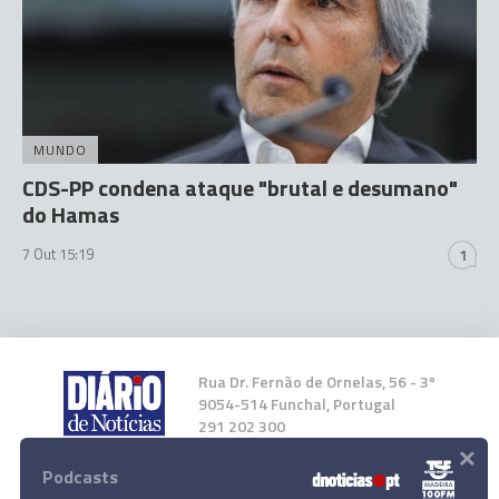
MUNDO
CDS-PP condena ataque "brutal e desumano"
do Hamas
7 Out 15:19
1
Rua Dr. Fernão de Ornelas, 56 - 3º
9054-514 Funchal, Portugal
291 202 300
×
Podcasts
Instale a nossa App