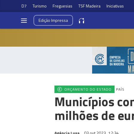
D7
Turismo
Freguesias
TSF Madeira
Iniciativas
Edição
Impressa
ORÇAMENTO DO ESTADO
PAÍS
Municípios co
milhões de eu
Agência Lusa
03 out 2023
12:34