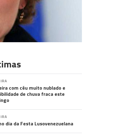
timas
IRA
ira com céu muito nublado e
ibilidade de chuva fraca este
ingo
IRA
mo dia da Festa Lusovenezuelana