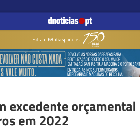
Faltam
63 dias
para os
m excedente orçamental
ros em 2022