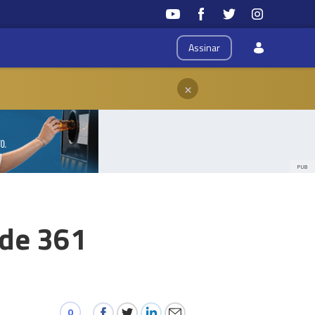
Assinar
×
PUB
 de 361
0