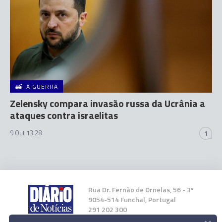
A GUERRA
Zelensky compara invasão russa da Ucrânia a
ataques contra israelitas
9 Out 13:28
1
Rua Dr. Fernão de Ornelas, 56 - 3º
9054-514 Funchal, Portugal
291 202 300