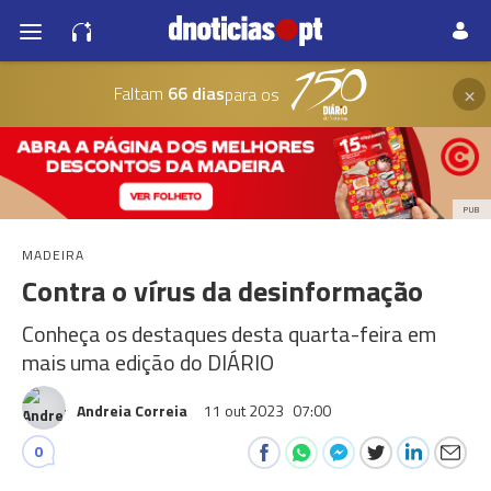
×
Faltam
66 dias
para os
PUB
MADEIRA
Contra o vírus da desinformação
Conheça os destaques desta quarta-feira em
mais uma edição do DIÁRIO
Andreia Correia
11 out 2023
07:00
0