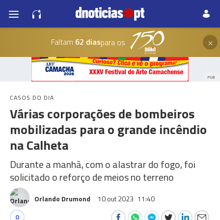
×
Faltam
62 dias
para os
PUB
CASOS DO DIA
Várias corporações de bombeiros
mobilizadas para o grande incêndio
na Calheta
Durante a manhã, com o alastrar do fogo, foi
solicitado o reforço de meios no terreno
Orlando Drumond
10 out 2023
11:40
0