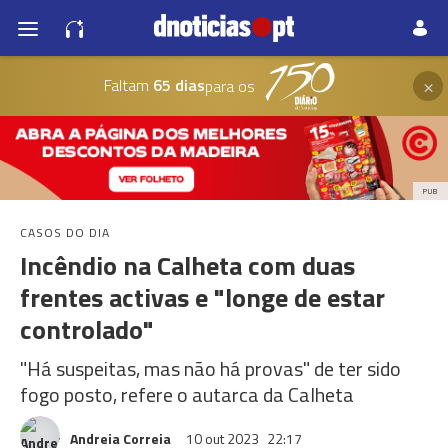
×
Faltam
65 dias
para os
PUB
CASOS DO DIA
Incêndio na Calheta com duas
frentes activas e "longe de estar
controlado"
"Há suspeitas, mas não há provas" de ter sido
fogo posto, refere o autarca da Calheta
Andreia Correia
10 out 2023
22:17